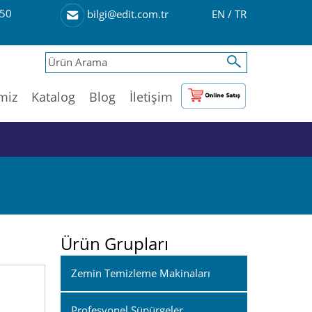
50
EN
/
TR
bilgi@edit.com.tr
imiz
Katalog
Blog
İletişim
Ürün Grupları
Zemin Temizleme Makinaları
Profesyonel Süpürgeler