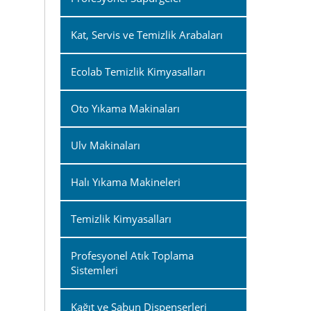
Kat, Servis ve Temizlik Arabaları
Ecolab Temizlik Kimyasalları
Oto Yıkama Makinaları
Ulv Makinaları
Halı Yıkama Makineleri
Temizlik Kimyasalları
Profesyonel Atık Toplama
Sistemleri
Kağıt ve Sabun Dispenserleri