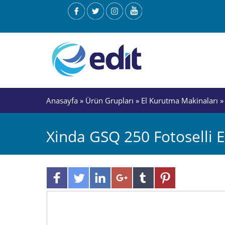
Anasayfa
»
Ürün Grupları
»
El Kurutma Makinaları
»
Xinda GSQ 250 Fotoselli 