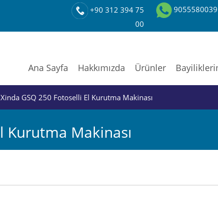
9055580039
+90 312 394 75
00
Ana Sayfa
Hakkımızda
Ürünler
Bayilikler
 Xinda GSQ 250 Fotoselli El Kurutma Makinası
El Kurutma Makinası