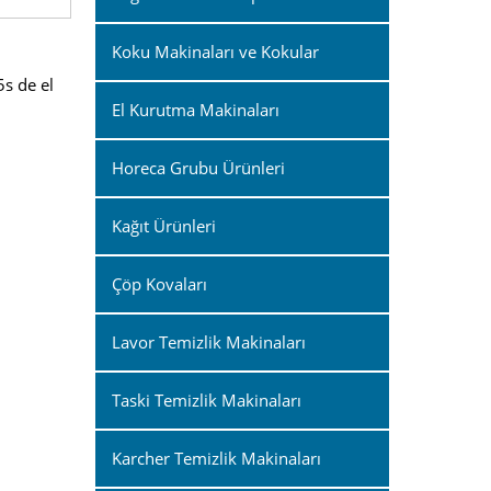
Koku Makinaları ve Kokular
5s de el
El Kurutma Makinaları
Horeca Grubu Ürünleri
Kağıt Ürünleri
Çöp Kovaları
Lavor Temizlik Makinaları
Taski Temizlik Makinaları
Karcher Temizlik Makinaları