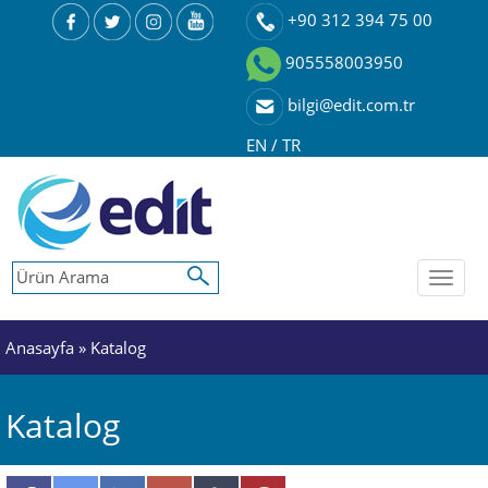
+90 312 394 75 00
905558003950
bilgi@edit.com.tr
EN
/
TR
Toggl
naviga
Anasayfa
» Katalog
Katalog