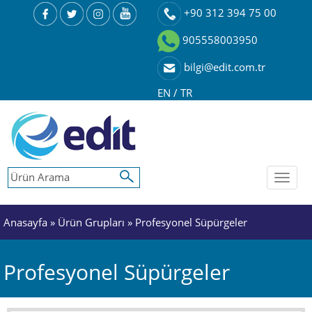
+90 312 394 75 00
905558003950
bilgi@edit.com.tr
EN
/
TR
Toggl
naviga
Anasayfa
»
Ürün Grupları
»
Profesyonel Süpürgeler
Profesyonel Süpürgeler