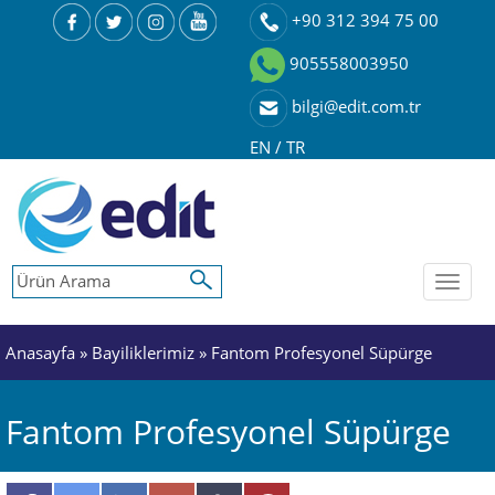
+90 312 394 75 00
905558003950
bilgi@edit.com.tr
EN
/
TR
Toggl
naviga
Anasayfa
»
Bayiliklerimiz
» Fantom Profesyonel Süpürge
Fantom Profesyonel Süpürge