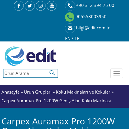
+90 312 394 75 00
905558003950
bilgi@edit.com.tr
EN
/
TR
Toggl
naviga
Anasayfa
»
Ürün Grupları
»
Koku Makinaları ve Kokular
»
Carpex Auramax Pro 1200W Geniş Alan Koku Makinası
Carpex Auramax Pro 1200W